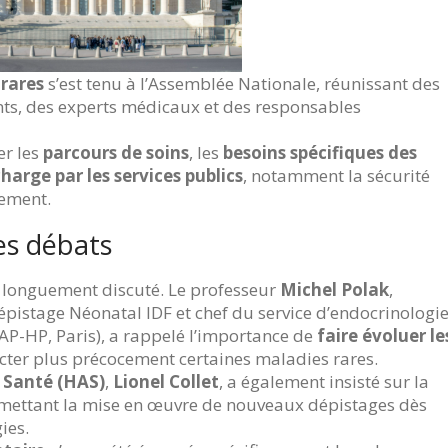
rares
s’est tenu à l’Assemblée Nationale, réunissant des
nts, des experts médicaux et des responsables
er les
parcours de soins
, les
besoins spécifiques des
charge par les services publics
, notamment la sécurité
nement.
es débats
 longuement discuté. Le professeur
Michel Polak
,
pistage Néonatal IDF et chef du service d’endocrinologi
AP-HP, Paris), a rappelé l’importance de
faire évoluer le
cter plus précocement certaines maladies rares.
 Santé (HAS)
,
Lionel Collet
, a également insisté sur la
ermettant la mise en œuvre de nouveaux dépistages dès
ies.