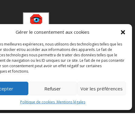
Gérer le consentement aux cookies
les meilleures expériences, nous utilisons des technologies telles que les
r stocker et/ou accéder aux informations des appareils. Le fait de
Adhérer
 ces technologies nous permettra de traiter des données telles que le
 de navigation ou les ID uniques sur ce site. Le fait de ne pas consentir
r son consentement peut avoir un effet négatif sur certaines
ques et fonctions.
cepter
Refuser
Voir les préférences
Faire un don
Politique de cookies .
Mentions légales