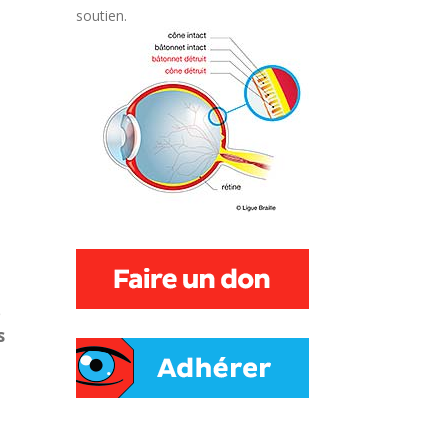
soutien.
e
s