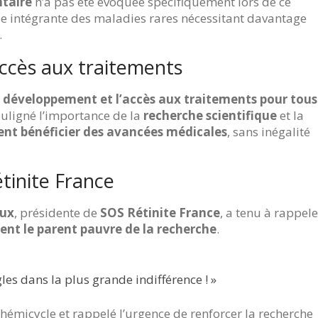
ntaire
n’a pas été évoquée spécifiquement lors de ce
tie intégrante des maladies rares nécessitant davantage
.
accès aux traitements
e
développement et l’accès aux traitements pour tous
uligné l’importance de la
recherche scientifique
et la
sent bénéficier des avancées médicales
, sans inégalité
tinite France
ux
, présidente de
SOS Rétinite France
, a tenu à rappele
ent le parent pauvre de la recherche
.
les dans la plus grande indifférence ! »
hémicycle et rappelé l’urgence de renforcer la recherche