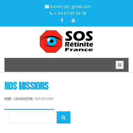
sosret (at) gmail.com
+ 04 67 65 06 28
Nos missions
Home
/
L’association
/
Nos missions