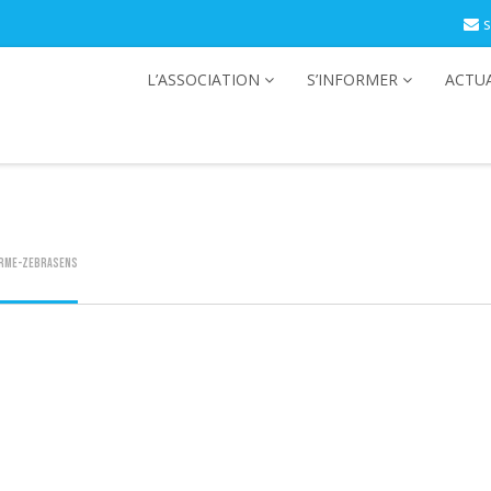
s
L’ASSOCIATION
S’INFORMER
ACTUA
rme-zebrasens