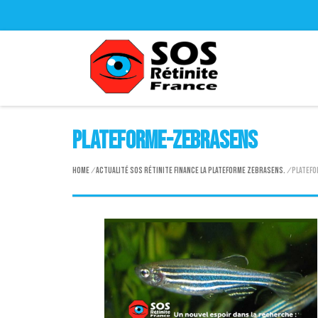
plateforme-zebrasens
Home
/
Actualité
SOS Rétinite finance la plateforme ZebraSens.
/
platefo