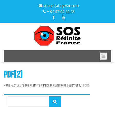
sosret (at) gmail.com
+ 04 67 65 06 28
pdf[2]
Home
/
Actualité
SOS Rétinite finance la plateforme ZebraSens.
/
pdf[2]