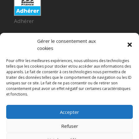
Adhérer
Gérer le consentement aux
cookies
Pour offrir les meilleures expériences, nous utilisons des technologies
telles que les cookies pour stocker et/ou accéder aux informations des
appareils. Le fait de consentir à ces technologies nous permettra de
Faire un don
traiter des données telles que le comportement de navigation ou les ID
uniques sur ce site. Le fait de ne pas consentir ou de retirer son
consentement peut avoir un effet négatif sur certaines caractéristiques
et fonctions.
Accepter
Proudly powered by WordPress
Refuser
© 2015 SOS Rétinite France.
Habillage graphique
|
S. FRUS