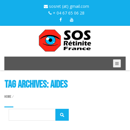
sosret (at) gmail.com
+ 04 67 65 06 28
Tag Archives: aides
Home
/