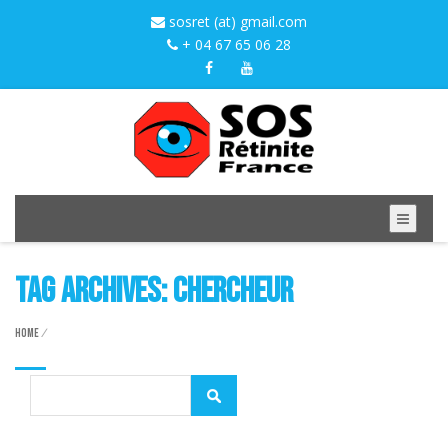
sosret (at) gmail.com
+ 04 67 65 06 28
Tag Archives: chercheur
Home
/