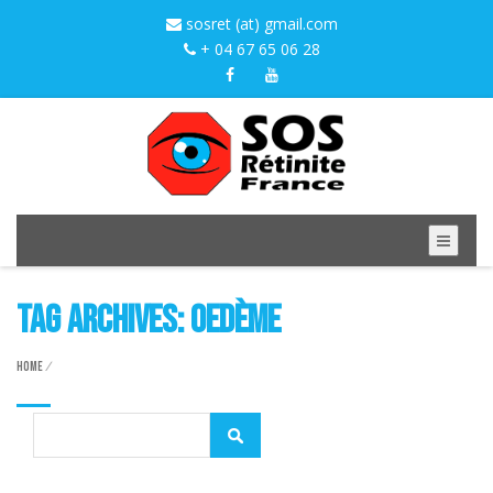
sosret (at) gmail.com
+ 04 67 65 06 28
Tag Archives: oedème
Home
/