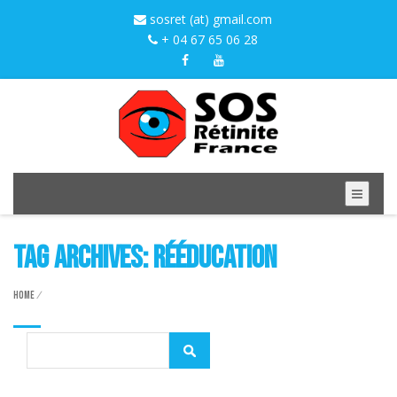
sosret (at) gmail.com
+ 04 67 65 06 28
Tag Archives: rééducation
Home
/