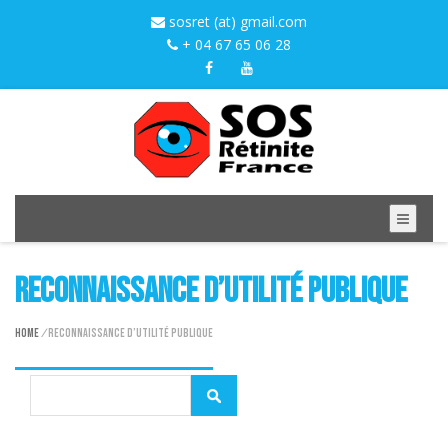
sosret (at) gmail.com
+ 04 67 65 06 28
Reconnaissance d’utilité publique
Home
/
Reconnaissance d’utilité publique